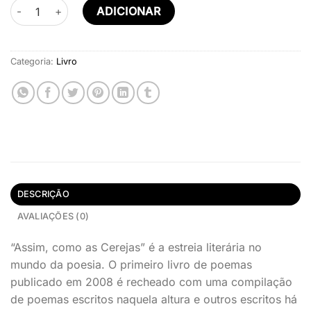
Quantidade de ASSIM, COMO AS CEREJAS…
ADICIONAR
Categoria:
Livro
DESCRIÇÃO
AVALIAÇÕES (0)
“Assim, como as Cerejas” é a estreia literária no
mundo da poesia. O primeiro livro de poemas
publicado em 2008 é recheado com uma compilação
de poemas escritos naquela altura e outros escritos há