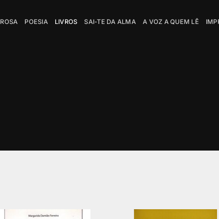
PROSA
POESIA
LIVROS
SAI-TE DA ALMA
A VOZ A QUEM LÊ
IMP