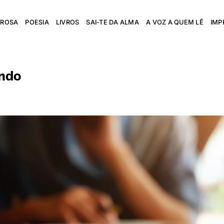
PROSA
POESIA
LIVROS
SAI-TE DA ALMA
A VOZ A QUEM LÊ
IMP
ndo