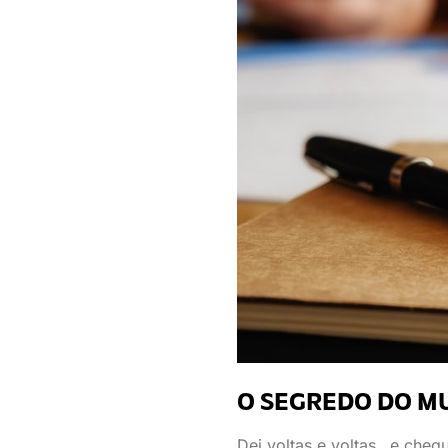
O
SEGREDO DO M
Dei voltas e voltas…e cheg